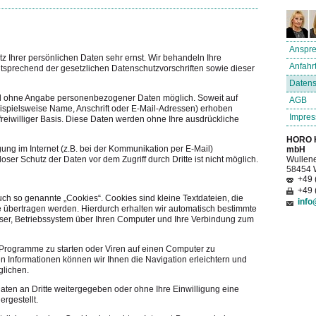
Anspre
z Ihrer persönlichen Daten sehr ernst. Wir behandeln Ihre
Anfahr
sprechend der gesetzlichen Datenschutzvorschriften sowie dieser
Datens
el ohne Angabe personenbezogener Daten möglich. Soweit auf
AGB
spielsweise Name, Anschrift oder E-Mail-Adressen) erhoben
Impre
f freiwilliger Basis. Diese Daten werden ohne Ihre ausdrückliche
HORO H
ung im Internet (z.B. bei der Kommunikation per E-Mail)
mbH
ser Schutz der Daten vor dem Zugriff durch Dritte ist nicht möglich.
Wullene
58454 W
+49 
+49 
h so genannte „Cookies“. Cookies sind kleine Textdateien, die
info
e übertragen werden. Hierdurch erhalten wir automatisch bestimmte
wser, Betriebssystem über Ihren Computer und Ihre Verbindung zum
Programme zu starten oder Viren auf einen Computer zu
n Informationen können wir Ihnen die Navigation erleichtern und
glichen.
Daten an Dritte weitergegeben oder ohne Ihre Einwilligung eine
rgestellt.