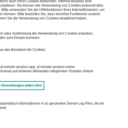
zlich auch ohne Cookies betrachten. Internet-Browser sind
akzeptieren. Sie können die Verwendung von Cookies jederzeit über
. Bitte verwenden Sie die Hilfefunktionen Ihres Internetbrowsers, um
ern können. Bitte beachten Sie, dass einzelne Funktionen unserer
wenn Sie die Verwendung von Cookies deaktiviert haben.
ngen oder Zustimmung die Verwendung von Cookies erlauben,
iten zum Einsatz kommen:
us des Benutzers für Cookies
, yt-remote-session-app, yt-remote-session-name
uf eines auf anderen Webseiten integrierten Youtube-Videos
-Einstellungen widerrufen
automatisch Informationen in so genannten Server-Log Files, die Ihr
sind: