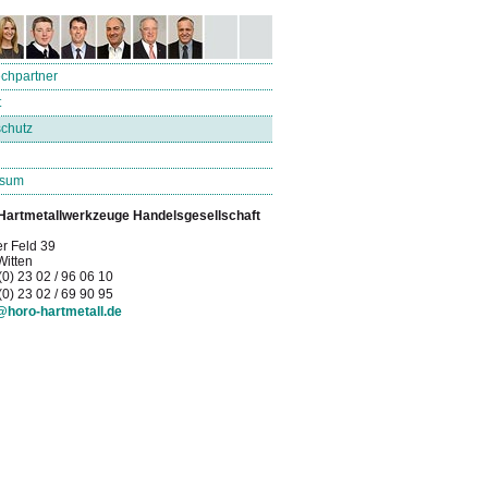
chpartner
t
chutz
ssum
artmetallwerkzeuge Handelsgesellschaft
r Feld 39
itten
(0) 23 02 / 96 06 10
(0) 23 02 / 69 90 95
@horo-hartmetall.de