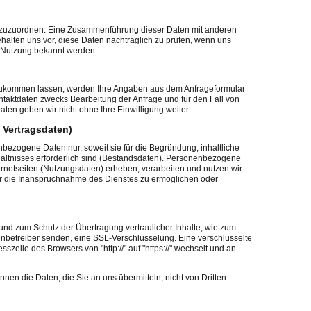
 zuzuordnen. Eine Zusammenführung dieser Daten mit anderen
alten uns vor, diese Daten nachträglich zu prüfen, wenn uns
e Nutzung bekannt werden.
zukommen lassen, werden Ihre Angaben aus dem Anfrageformular
taktdaten zwecks Bearbeitung der Anfrage und für den Fall von
ten geben wir nicht ohne Ihre Einwilligung weiter.
 Vertragsdaten)
bezogene Daten nur, soweit sie für die Begründung, inhaltliche
ltnisses erforderlich sind (Bestandsdaten). Personenbezogene
rnetseiten (Nutzungsdaten) erheben, verarbeiten und nutzen wir
tzer die Inanspruchnahme des Dienstes zu ermöglichen oder
 und zum Schutz der Übertragung vertraulicher Inhalte, wie zum
tenbetreiber senden, eine SSL-Verschlüsselung. Eine verschlüsselte
zeile des Browsers von "http://" auf "https://" wechselt und an
nnen die Daten, die Sie an uns übermitteln, nicht von Dritten