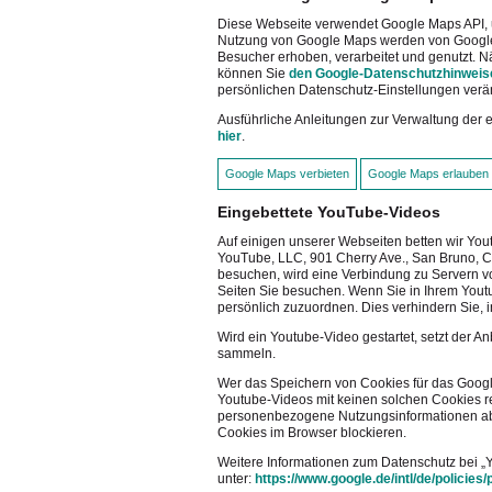
Diese Webseite verwendet Google Maps API, u
Nutzung von Google Maps werden von Google 
Besucher erhoben, verarbeitet und genutzt. 
können Sie
den Google-Datenschutzhinweis
persönlichen Datenschutz-Einstellungen verä
Ausführliche Anleitungen zur Verwaltung de
hier
.
Google Maps verbieten
Google Maps erlauben
Eingebettete YouTube-Videos
Auf einigen unserer Webseiten betten wir Yout
YouTube, LLC, 901 Cherry Ave., San Bruno, 
besuchen, wird eine Verbindung zu Servern vo
Seiten Sie besuchen. Wenn Sie in Ihrem Youtu
persönlich zuzuordnen. Dies verhindern Sie,
Wird ein Youtube-Video gestartet, setzt der A
sammeln.
Wer das Speichern von Cookies für das Googl
Youtube-Videos mit keinen solchen Cookies r
personenbezogene Nutzungsinformationen ab.
Cookies im Browser blockieren.
Weitere Informationen zum Datenschutz bei „Y
unter:
https://www.google.de/intl/de/policies/