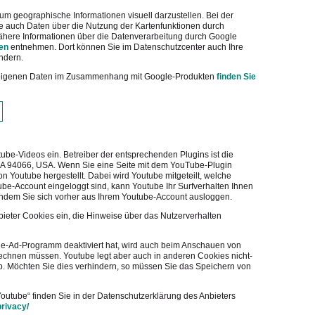
m geographische Informationen visuell darzustellen. Bei der
auch Daten über die Nutzung der Kartenfunktionen durch
Nähere Informationen über die Datenverarbeitung durch Google
en
entnehmen. Dort können Sie im Datenschutzcenter auch Ihre
ndern.
r eigenen Daten im Zusammenhang mit Google-Produkten
finden Sie
ube-Videos ein. Betreiber der entsprechenden Plugins ist die
CA 94066, USA. Wenn Sie eine Seite mit dem YouTube-Plugin
n Youtube hergestellt. Dabei wird Youtube mitgeteilt, welche
be-Account eingeloggt sind, kann Youtube Ihr Surfverhalten Ihnen
 indem Sie sich vorher aus Ihrem Youtube-Account ausloggen.
nbieter Cookies ein, die Hinweise über das Nutzerverhalten
e-Ad-Programm deaktiviert hat, wird auch beim Anschauen von
echnen müssen. Youtube legt aber auch in anderen Cookies nicht-
 Möchten Sie dies verhindern, so müssen Sie das Speichern von
outube“ finden Sie in der Datenschutzerklärung des Anbieters
privacy/