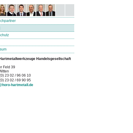
chpartner
t
chutz
ssum
artmetallwerkzeuge Handelsgesellschaft
r Feld 39
itten
(0) 23 02 / 96 06 10
(0) 23 02 / 69 90 95
@horo-hartmetall.de